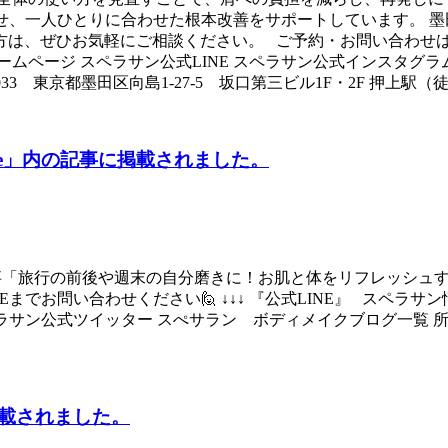
合わせ、一人ひとりに合わせた根本改善をサポートしています。
ぜひお気軽にご相談ください。 ご予約・お問い合わせは公式LIN
ムページ スペラサン公式LINE スペラサン公式インスタグラ
33 東京都墨田区向島1-27-5 坂口第三ビル1F・2F 押上駅（
zine」内の記事に掲載されました。
e」内の記事「旅行の前後や週末の自分磨きに！お肌と体をリフレッ
までお問い合わせください🙋 ↓↓↓ 『公式LINE』 スペラ
ラサン公式ツイッター スぺサラン ボディメイクブログ一覧 所在
）
載されました。