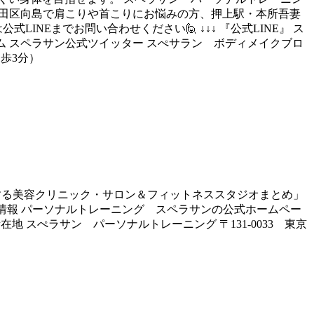
 墨田区向島で肩こりや首こりにお悩みの方、押上駅・本所吾妻
Eまでお問い合わせください🙋 ↓↓↓ 『公式LINE』 ス
ム スペラサン公式ツイッター スぺサラン ボディメイクブロ
徒歩3分）
シュする美容クリニック・サロン＆フィットネススタジオまとめ」
サン情報 パーソナルトレーニング スペラサンの公式ホームペー
地 スぺラサン パーソナルトレーニング 〒131-0033 東京