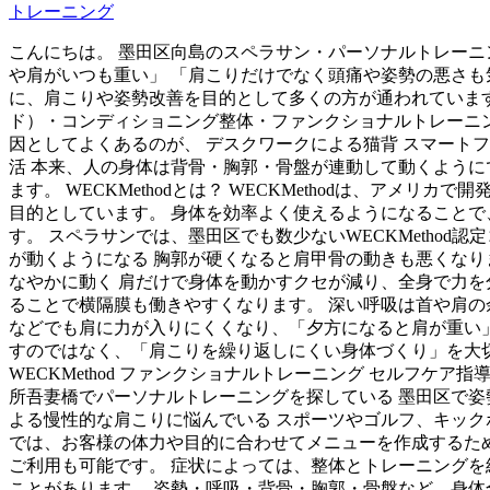
トレーニング
こんにちは。 墨田区向島のスペラサン・パーソナルトレーニ
や肩がいつも重い」 「肩こりだけでなく頭痛や姿勢の悪さも
に、肩こりや姿勢改善を目的として多くの方が通われています。
ド）・コンディショニング整体・ファンクショナルトレーニン
因としてよくあるのが、 デスクワークによる猫背 スマートフ
活 本来、人の身体は背骨・胸郭・骨盤が連動して動くように
ます。 WECKMethodとは？ WECKMethodは、
目的としています。 身体を効率よく使えるようになることで、
す。 スペラサンでは、墨田区でも数少ないWECKMethod認
が動くようになる 胸郭が硬くなると肩甲骨の動きも悪くなりま
なやかに動く 肩だけで身体を動かすクセが減り、全身で力を
ることで横隔膜も働きやすくなります。 深い呼吸は首や肩の
などでも肩に力が入りにくくなり、「夕方になると肩が重い」
すのではなく、「肩こりを繰り返しにくい身体づくり」を大切
WECKMethod ファンクショナルトレーニング セルフケ
所吾妻橋でパーソナルトレーニングを探している 墨田区で姿
よる慢性的な肩こりに悩んでいる スポーツやゴルフ、キックボ
では、お客様の体力や目的に合わせてメニューを作成するため
ご利用も可能です。 症状によっては、整体とトレーニングを
ことがあります。 姿勢・呼吸・背骨・胸郭・骨盤など、身体