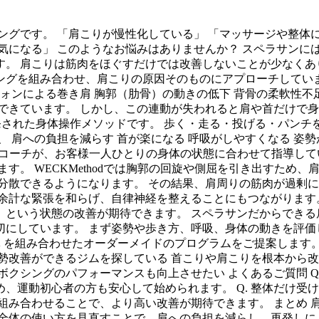
ングです。 「肩こりが慢性化している」 「マッサージや整体
気になる」 このようなお悩みはありませんか？ スペラサンに
 肩こりは筋肉をほぐすだけでは改善しないことが少なくありませ
グを組み合わせ、肩こりの原因そのものにアプローチしていま
ォンによる巻き肩 胸郭（肋骨）の動きの低下 背骨の柔軟性不足
できています。 しかし、この連動が失われると肩や首だけで
アメリカで開発された身体操作メソッドです。 歩く・走る・投げる・
 肩への負担を減らす 首が楽になる 呼吸がしやすくなる 姿勢
定コーチが、お客様一人ひとりの身体の状態に合わせて指導していま
す。 WECKMethodでは胸郭の回旋や側屈を引き出すため、
分散できるようになります。 その結果、肩周りの筋肉が過剰に働
余計な緊張を和らげ、自律神経を整えることにもつながります。
という状態の改善が期待できます。 スペラサンだからできる
にしています。 まず姿勢や歩き方、呼吸、身体の動きを評価
ア指導 を組み合わせたオーダーメイドのプログラムをご提案します
勢改善ができるジムを探している 首こりや肩こりを根本から改
クシングのパフォーマンスも向上させたい よくあるご質問 Q.
、運動初心者の方も安心して始められます。 Q. 整体だけ受
組み合わせることで、より高い改善が期待できます。 まとめ 
全体の使い方を見直すことで、肩への負担を減らし、再発しに