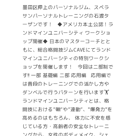
墨田区押上のパーソナルジム、スペラ
サンパーソナルトレーニングの石渡タ
ーザンです！ ◆アメリカ本土公認！ラ
ンドマインユニバーシティ ワークショ
ップ開催◆ 日本のマスターコーチとと
もに、総合格闘技ジムCAVEにてランド
マインユニバーシティの特別ワークシ
ョップを開催します！ 今回は二部制で
す‼️ 一部 基礎編 二部 応用編 応用編で
は普段のトレーニングでの活かし方や
ダンベルで行うパターンを行います🏋️
ランドマインユニバーシティとは、格
闘技における“軸”や“連動”、"爆発力"を
高めるのはもちろん、 体力に不安を感
じている方・高齢者の安全なトレーニ
ングから、女性のボディメイク、シェ