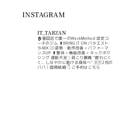
INSTAGRAM
IT_TARZAN
🏠墨田区で唯一のWeckMethod 認定コ
ーチのジム
🥊BRING IT ON パラエスト
ラAKK
🧘‍♀️姿勢・動作改善 × パフォーマ
ンスUP
🥊整体 × 機能改善 × キックボク
シング
運動不足｜肩こり腰痛
“疲れにく
く、しなやかに動ける身体へ”
🇧🇷2児の
パパ｜国際結婚
👇 ご予約はこちら