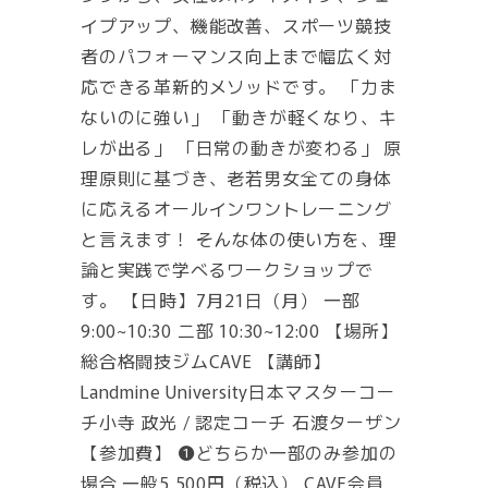
イプアップ、機能改善、スポーツ競技
者のパフォーマンス向上まで幅広く対
応できる革新的メソッドです。 「力ま
ないのに強い」 「動きが軽くなり、キ
レが出る」 「日常の動きが変わる」 原
理原則に基づき、老若男女全ての身体
に応えるオールインワントレーニング
と言えます！ そんな体の使い方を、理
論と実践で学べるワークショップで
す。 【日時】7月21日（月） 一部
9:00~10:30 二部 10:30~12:00 【場所】
総合格闘技ジムCAVE 【講師】
Landmine University日本マスターコー
チ小寺 政光 / 認定コーチ 石渡ターザン
【参加費】 ❶どちらか一部のみ参加の
場合 一般5,500円（税込） CAVE会員