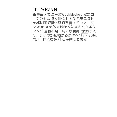
IT_TARZAN
🏠墨田区で唯一のWeckMethod 認定コ
ーチのジム
🥊BRING IT ON パラエスト
ラAKK
🧘‍♀️姿勢・動作改善 × パフォーマ
ンスUP
🥊整体 × 機能改善 × キックボク
シング
運動不足｜肩こり腰痛
“疲れにく
く、しなやかに動ける身体へ”
🇧🇷2児の
パパ｜国際結婚
👇 ご予約はこちら