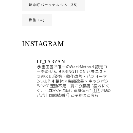
錦糸町パーソナルジム
(35)
骨盤
(4)
INSTAGRAM
IT_TARZAN
🏠墨田区で唯一のWeckMethod 認定コ
ーチのジム
🥊BRING IT ON パラエスト
ラAKK
🧘‍♀️姿勢・動作改善 × パフォーマ
ンスUP
🥊整体 × 機能改善 × キックボク
シング
運動不足｜肩こり腰痛
“疲れにく
く、しなやかに動ける身体へ”
🇧🇷2児の
パパ｜国際結婚
👇 ご予約はこちら