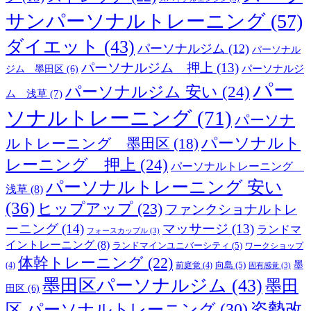
サンパーソナルトレーニング
(57)
ダイエット
(43)
パーソナルジム
(12)
パーソナル
パーソナルジム 押上
(13)
ジム 墨田区
(6)
パーソナルジ
パー
パーソナルジム 安い
(24)
ム 浅草
(7)
ソナルトレーニング
(71)
パーソナ
パーソナルト
ルトレーニング 墨田区
(18)
レーニング 押上
(24)
パーソナルトレーニング
パーソナルトレーニング 安い
浅草
(8)
(36)
ヒップアップ
(23)
ファンクショナルトレ
ーニング
(14)
マッサージ
(13)
ランドマ
フォースカップル
(3)
イントレーニング
(8)
ランドマインユニバーシティ
(5)
ワークショップ
体幹トレーニング
(22)
墨
向島
(5)
(4)
前庭覚
(4)
固有感覚
(3)
墨田区パーソナルジム
(43)
墨田
田区
(6)
姿勢改
区 パーソナルトレーニング
(30)