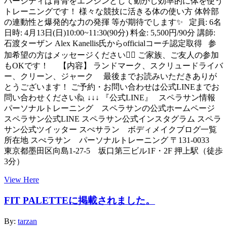
バーシティは背骨をエンジンとして動かし効率的に体を使う
トレーニングです！ 様々な競技に活きる体の使い方 体幹部
の連動性と爆発的な力の発揮 等が期待でします✨ 定員: 6名
日時: 4月13日(日)10:00~11:30(90分) 料金: 5,500円/90分 講師:
石渡ターザン Alex Kanellis氏からofficialコーチ認定取得 参
加希望の方はメッセージください🙇‍♀️ ご家族、ご友人の参加
もOKです！ 【内容】 ランドマーク、スクリュードライバ
ー、クリーン、ジャーク 最後までお読みいただきありが
とうございます！ ご予約・お問い合わせは公式LINEまでお
問い合わせください🙋 ↓↓↓ 『公式LINE』 スペラサン情報
パーソナルトレーニング スペラサンの公式ホームページ
スペラサン公式LINE スペラサン公式インスタグラム スペラ
サン公式ツイッター スぺサラン ボディメイクブログ一覧
所在地 スぺラサン パーソナルトレーニング 〒131-0033
東京都墨田区向島1-27-5 坂口第三ビル1F・2F 押上駅（徒歩
3分）
View Here
FIT PALETTEに掲載されました。
By:
tarzan