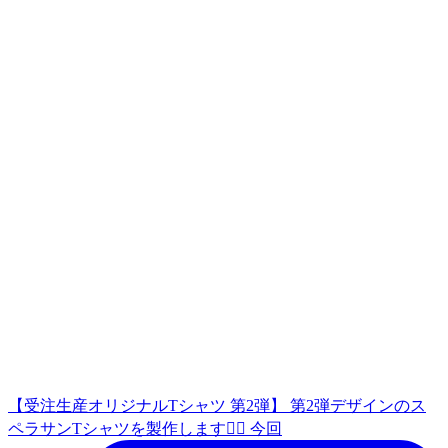
【受注生産オリジナルTシャツ 第2弾】 第2弾デザインのス
ペラサンTシャツを製作します🙇‍♀️ 今回