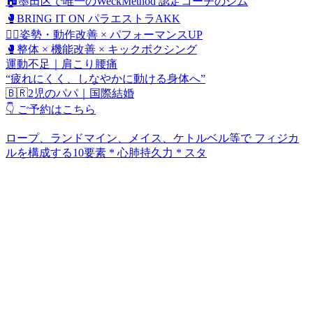
🏠墨田区で唯一のWeckMethod 認定コーチのジム
🥊BRING IT ON パラエストラAKK
🧘‍♀️姿勢・動作改善 × パフォーマンスUP
🥊整体 × 機能改善 × キックボクシング
運動不足｜肩こり腰痛
“疲れにくく、しなやかに動ける身体へ”
🇧🇷2児のパパ｜国際結婚
👇 ご予約はこちら
ロープ、ランドマイン、メイス、ケトルベル等で フィジカ
ルを構成する10要素 * 心肺持久力 * スタ