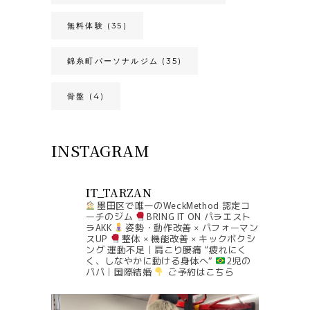
無料体験
(35)
錦糸町パーソナルジム
(35)
骨盤
(4)
INSTAGRAM
IT_TARZAN
墨田区で唯一のWeckMethod 認定コ
ーチのジム
BRING IT ON パラエスト
ラAKK
姿勢・動作改善 × パフォーマン
スUP
整体 × 機能改善 × キックボクシ
ング
運動不足｜肩こり腰痛
“疲れにく
く、しなやかに動ける身体へ”
2児の
パパ｜国際結婚
ご予約はこちら