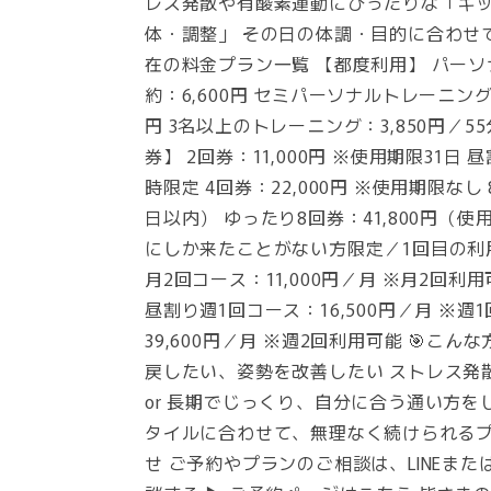
レス発散や有酸素運動にぴったりな「キッ
体・調整」 その日の体調・目的に合わせ
在の料金プラン一覧 【都度利用】 パーソナ
約：6,600円 セミパーソナルトレーニング（
円 3名以上のトレーニング：3,850円／5
券】 2回券：11,000円 ※使用期限31日 
時限定 4回券：22,000円 ※使用期限なし
日以内） ゆったり8回券：41,800円（使
にしか来たことがない方限定／1回目の利
月2回コース：11,000円／月 ※月2回利用
昼割り週1回コース：16,500円／月 ※週
39,600円／月 ※週2回利用可能 🎯こ
戻したい、姿勢を改善したい ストレス発
or 長期でじっくり、自分に合う通い方
タイルに合わせて、無理なく続けられるプ
せ ご予約やプランのご相談は、LINEまた