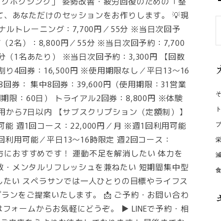
クボクシング」 姿勢改善・疲労回復のための「整
て、あなただけのセッションをお作りします。 💡現
S
ルトレーニング：7,700円／55分 ※当日次回予
f
2名）：8,800円／55分 ※当日次回予約：7,700
5分（1名あたり） ※当日次回予約：3,300円 【回数
昼割り4回券：16,500円 ※使用期限なし／平日13〜16
 8回券： 集中8回券：39,600円（使用期限：31営業
用期限：60日） トライアル2回券：8,800円 ※体験
用から7日以内 【サブスクリプション（定額制）】
可能 週1回コース：22,000円／月 ※週1回利用可能
1回利用可能／平日13〜16時限定 週2回コース：
んな方におすすめです！ 運動不足を解消したい 体力を
散・メンタルリフレッシュを兼ねたい 短期間集中型
をしたい スペラサンでは一人ひとりの目標やライフス
ランをご提案いたします。 📩 ご予約・お問い合わ
はフォームからお気軽にどうぞ。 ▶ LINEで予約・相