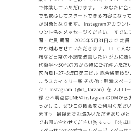
で体験していただけます。 ・あなたに合
でも安心してスタートできる内容になってい
が対象となります。 Instagramアカウ
ウント名をメッセージください。 すでにフ
間・定員 期間：2025年5月31日まで 
かり対応させていただきます。 🧘‍♂️ 
痛など日常の不調を改善したい ジムに通い
代後半〜50代の方から特にご好評いただい
区向島1-27-5坂口第三ビル 総合格闘技
ょうスカイツリー駅 その他：駐輪スペース
ク！ Instagram（@it_tarzan）を
録 ご不明点はLINEやInstagramの
っかけに、ぜひこの機会をご利用ください
ます✨ 最後までお読みいただきありがとう
でお問い合わせください🙋 ↓↓↓ 『公式
スペラサンの公式ホームページ スペラサン