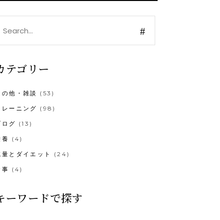
earch
or:
カテゴリー
その他・雑談
(53)
トレーニング
(98)
ブログ
(13)
栄養
(4)
減量とダイエット
(24)
食事
(4)
キーワードで探す