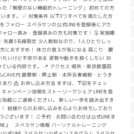
った「無理のない機能的トレーニング」 初めての方
ます。 ✅ 対象条件 以下3つすべてを満たした方
ントをフォロー スペラサンの公式LINEを登録後にアカ
ォロー済み・登録済みの方も対象です！ 🗓 実施期
定員：先着5名様限定 少人数制なので、1人ひとりしっ
こんな方におすすめ！ 体力の衰えが気になる 肩こり・腰
たいけど不安がある 姿勢や動きを良くしたい 30
ている内容です。 📍 アクセス 場所：東京都墨田
ジムCAVE内 最寄駅：押上駅・本所吾妻橋駅・とうき
あり 📩 お申し込み方法 まずは、下記をチェッ
フォロー キャンペーン投稿をストーリーでシェア LINEを登
DMからお気軽にご連絡ください。 新しい一歩を踏み出すき
！ 皆様からのお申し込みを心よりお待ちしており
ございます！ ご予約・お問い合わせは公式LINEま
LINE』 スペラサン情報 パーソナルトレーニング
公式LINE スペラサン公式インスタグラム スペラサ