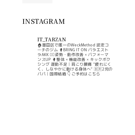
INSTAGRAM
IT_TARZAN
🏠墨田区で唯一のWeckMethod 認定コ
ーチのジム
🥊BRING IT ON パラエスト
ラAKK
🧘‍♀️姿勢・動作改善 × パフォーマ
ンスUP
🥊整体 × 機能改善 × キックボク
シング
運動不足｜肩こり腰痛
“疲れにく
く、しなやかに動ける身体へ”
🇧🇷2児の
パパ｜国際結婚
👇 ご予約はこちら