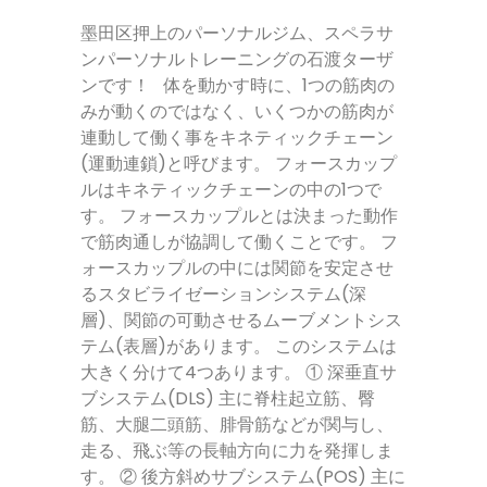
墨田区押上のパーソナルジム、スペラサ
ンパーソナルトレーニングの石渡ターザ
ンです！ 体を動かす時に、1つの筋肉の
みが動くのではなく、いくつかの筋肉が
連動して働く事をキネティックチェーン
(運動連鎖)と呼びます。 フォースカップ
ルはキネティックチェーンの中の1つで
す。 フォースカップルとは決まった動作
で筋肉通しが協調して働くことです。 フ
ォースカップルの中には関節を安定させ
るスタビライゼーションシステム(深
層)、関節の可動させるムーブメントシス
テム(表層)があります。 このシステムは
大きく分けて4つあります。 ① 深垂直サ
ブシステム(DLS) 主に脊柱起立筋、臀
筋、大腿二頭筋、腓骨筋などが関与し、
走る、飛ぶ等の長軸方向に力を発揮しま
す。 ② 後方斜めサブシステム(POS) 主に