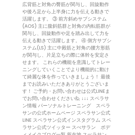
広背筋と対角の臀筋が関与し、回旋動作
や後ろ足から上半身に力を伝える動きで
活躍します。 ③ 前方斜めサブシステム
(AOS) 主に腹斜筋群と対角の内転筋群が
関与し、回旋動作や足を踏み出して力を
伝える動きで活躍します。 ④ 側方サブシ
ステム(LS) 主に中殿筋と対角の腰方形筋
が関与し、片足立ちの際に体幹を安定さ
せます。 これらの機能を意識してトレー
ニングしていくことでより機能的に動け
て綺麗な体を作っていきましょう！ 最後
までお読みいただきありがとうございま
す！ ご予約・お問い合わせは公式LINEま
でお問い合わせください🙋 ↓↓↓ スペラサ
ン情報 パーソナルトレーニング スペラ
サンの公式ホームページ スペラサン公式
LINE スペラサン公式インスタグラム スペ
ラサン公式ツイッター スぺサラン ボデ
ィメイクブログ一覧 所在地 スぺラサン