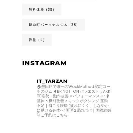
無料体験
(35)
錦糸町パーソナルジム
(35)
骨盤
(4)
INSTAGRAM
IT_TARZAN
🏠墨田区で唯一のWeckMethod 認定コー
チのジム
🥊BRING IT ON パラエストラAKK
🧘‍♀️姿勢・動作改善 × パフォーマンスUP
🥊
整体 × 機能改善 × キックボクシング
運動
不足｜肩こり腰痛
“疲れにくく、しなやか
に動ける身体へ”
🇧🇷2児のパパ｜国際結婚
👇 ご予約はこちら