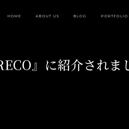
HOME
ABOUT US
BLOG
PORTFOLIO
-RECO』に紹介されま