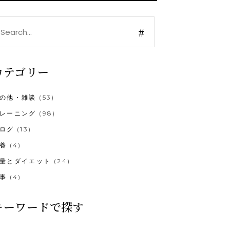
earch
r:
カテゴリー
の他・雑談
(53)
レーニング
(98)
ログ
(13)
養
(4)
量とダイエット
(24)
事
(4)
キーワードで探す