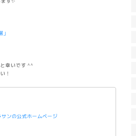
います✨
選」
幸いです ^^
さい！
ラサンの公式ホームページ