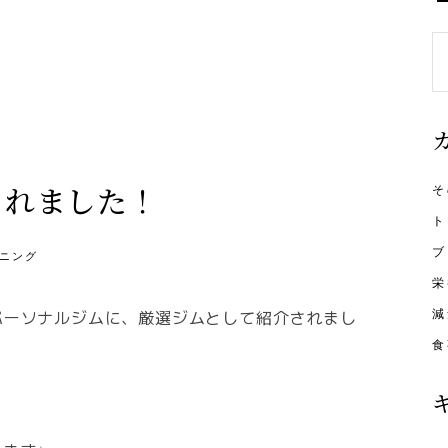
S
fo
されました！
そ
ト
ブ
ニング
栄
のパーソナルジムに、厳選ジムとして紹介されまし
減
食