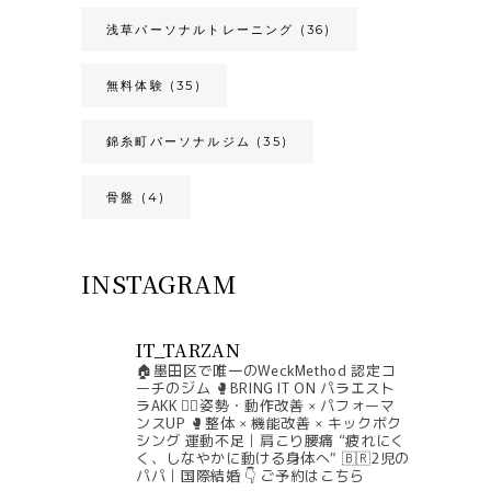
浅草パーソナルトレーニング
(36)
無料体験
(35)
錦糸町パーソナルジム
(35)
骨盤
(4)
INSTAGRAM
IT_TARZAN
🏠墨田区で唯一のWeckMethod 認定コ
ーチのジム
🥊BRING IT ON パラエスト
ラAKK
🧘‍♀️姿勢・動作改善 × パフォーマ
ンスUP
🥊整体 × 機能改善 × キックボク
シング
運動不足｜肩こり腰痛
“疲れにく
く、しなやかに動ける身体へ”
🇧🇷2児の
パパ｜国際結婚
👇 ご予約はこちら