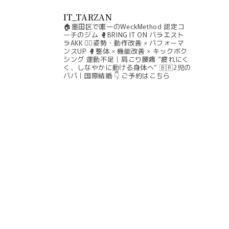
IT_TARZAN
🏠墨田区で唯一のWeckMethod 認定コ
ーチのジム
🥊BRING IT ON パラエスト
ラAKK
🧘‍♀️姿勢・動作改善 × パフォーマ
ンスUP
🥊整体 × 機能改善 × キックボク
シング
運動不足｜肩こり腰痛
“疲れにく
く、しなやかに動ける身体へ”
🇧🇷2児の
パパ｜国際結婚
👇 ご予約はこちら