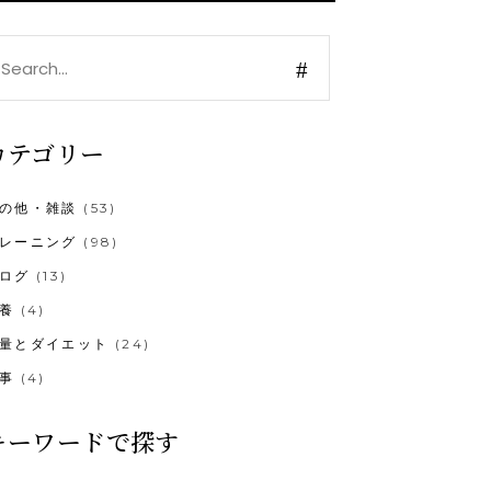
earch
r:
カテゴリー
の他・雑談
(53)
レーニング
(98)
ログ
(13)
養
(4)
量とダイエット
(24)
事
(4)
キーワードで探す