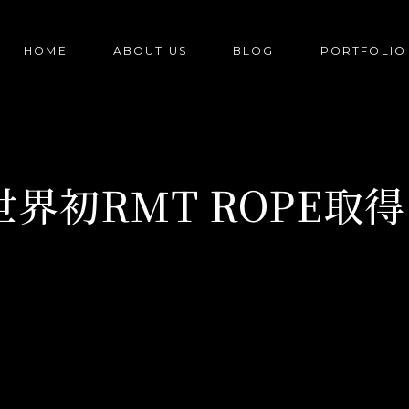
HOME
ABOUT US
BLOG
PORTFOLIO
世界初RMT ROPE取得‼