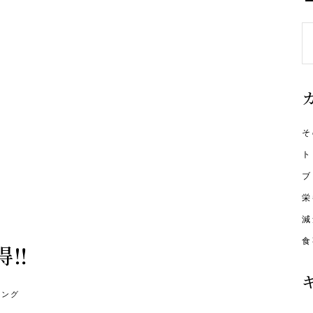
S
fo
そ
ト
ブ
栄
減
食
‼️
ニング