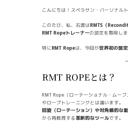
こんにちは！スペラサン・パーソナル
このたび、私、石渡は
RMTS（Reconditi
RMT Ropeトレーナー
の認定を取得しま
特に
RMT Rope
は、今回が
世界初の認定
RMT ROPEとは？
RMT Rope（ローテーショナル・ム
やロープトレーニングとは違います。
回旋（ローテーション）や対角線的な
から再教育する
革新的なツール
です。